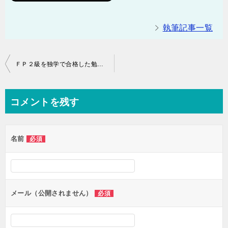
執筆記事一覧
投
ＦＰ２級を独学で合格した勉強法と反省点を紹介！
稿
ナ
コメントを残す
ビ
ゲ
名前
必須
ー
シ
ョ
ン
メール（公開されません）
必須