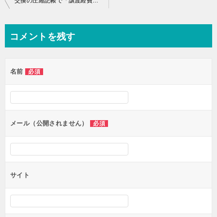
交換の圧縮記帳で「譲渡経費」を本来の取得価額に含めない理由
稿
ナ
コメントを残す
ビ
ゲ
名前
必須
ー
シ
ョ
ン
メール（公開されません）
必須
サイト