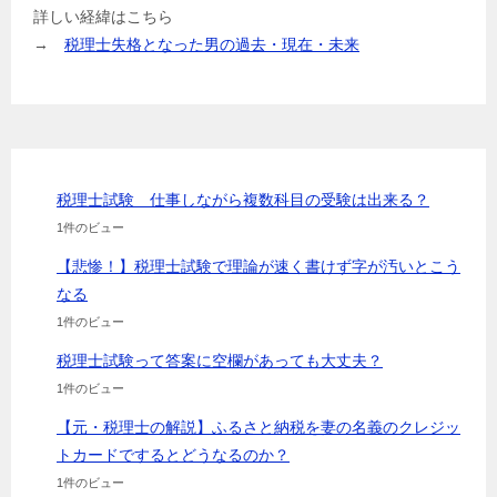
詳しい経緯はこちら
→
税理士失格となった男の過去・現在・未来
税理士試験 仕事しながら複数科目の受験は出来る？
1件のビュー
【悲惨！】税理士試験で理論が速く書けず字が汚いとこう
なる
1件のビュー
税理士試験って答案に空欄があっても大丈夫？
1件のビュー
【元・税理士の解説】ふるさと納税を妻の名義のクレジッ
トカードでするとどうなるのか？
1件のビュー