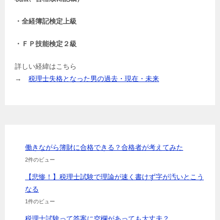
・全経簿記検定上級
・ＦＰ技能検定２級
詳しい経緯はこちら
→
税理士失格となった男の過去・現在・未来
働きながら簿財に合格できる？合格者が考えてみた
2件のビュー
【悲惨！】税理士試験で理論が速く書けず字が汚いとこう
なる
1件のビュー
税理士試験って答案に空欄があっても大丈夫？