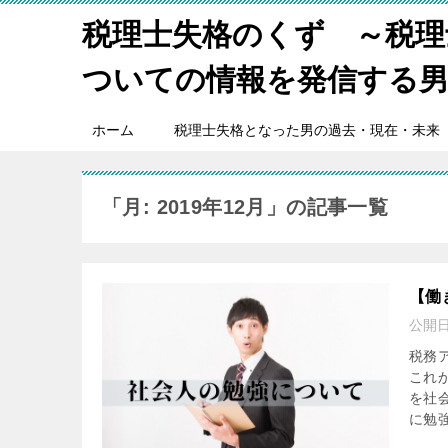
税理士失格のくず ～税理
ついての情報を発信する
ホーム
税理士失格となった男の過去・現在・未来
「月:
2019年12月
」の記事一覧
【働
公開
税務
これ
を社
に勉強