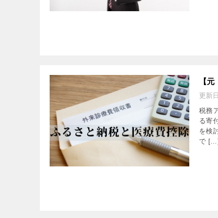
【元
更新
税務
る寄
を検
で […