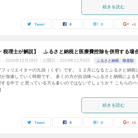
続きを読む
Tweet
0
0
+1
・税理士が解説】 ふるさと納税と医療費控除を併用する場
日：
2020年12月28日
公開日：
2019年12月6日
ふるさと納税 限度額
アフィリエイターの九頭（くず）です。 １２月になるとふるさと納税
付が加速していく時期です。 多くの方が自治体へふるさと納税による
討する中で と思っている方も多いのではないでしょうか？ こちらのペ
]
続きを読む
Tweet
0
0
+1