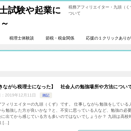
税務アフィリエイター・九頭（く
士試験や起業に
ついて
男～
税理士体験談
節税・税金関係
応援の１クリックありが
きながら税理士になった】 社会人の勉強場所や方法につい
日：
2019年12月11日
雑記
アフィリエイターの九頭（くず）です。 仕事しながら勉強をしている
から勉強した方が良いかな？と、不安に思っている人など、勉強の必
会に出てから感じている方も多いのではないでしょうか？ 九頭は高校
 […]