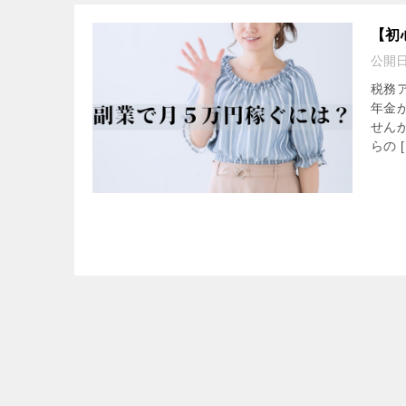
【初
公開
税務
年金
せん
らの [