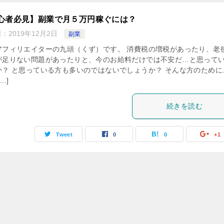
心者必見】副業で月５万円稼ぐには？
日：
2019年12月2日
副業
アフィリエイターの九頭（くず）です。 消費税の増税があったり、老
が足りない問題があったりと、今のお給料だけでは不安だ…と思って
か？ と思っている方も多いのではないでしょうか？ そんな方のために
…]
続きを読む
Tweet
0
0
+1