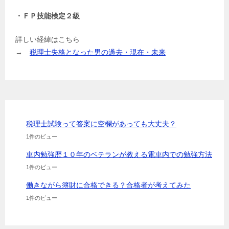
・ＦＰ技能検定２級
詳しい経緯はこちら
→
税理士失格となった男の過去・現在・未来
税理士試験って答案に空欄があっても大丈夫？
1件のビュー
車内勉強歴１０年のベテランが教える電車内での勉強方法
1件のビュー
働きながら簿財に合格できる？合格者が考えてみた
1件のビュー