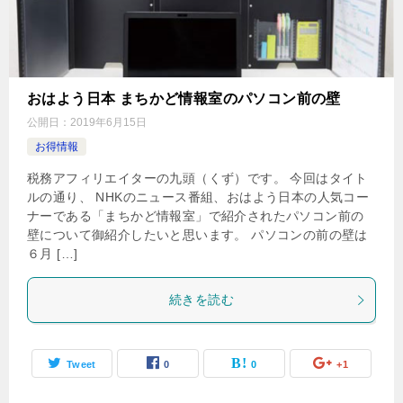
おはよう日本 まちかど情報室のパソコン前の壁
公開日：
2019年6月15日
お得情報
税務アフィリエイターの九頭（くず）です。 今回はタイト
ルの通り、 NHKのニュース番組、おはよう日本の人気コー
ナーである「まちかど情報室」で紹介されたパソコン前の
壁について御紹介したいと思います。 パソコンの前の壁は
６月 […]
続きを読む
Tweet
0
0
+1