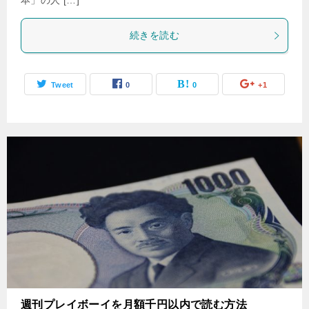
本」の人 […]
続きを読む
Tweet
0
0
+1
週刊プレイボーイを月額千円以内で読む方法