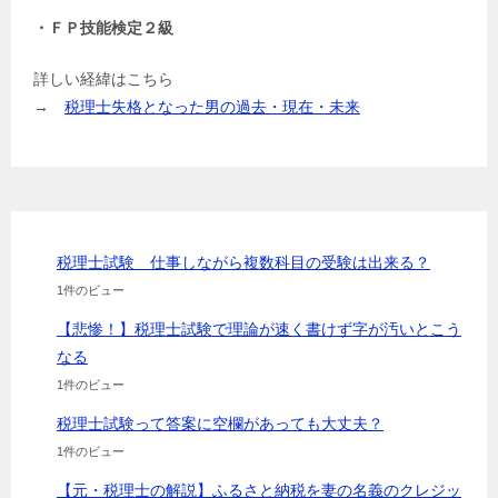
・ＦＰ技能検定２級
詳しい経緯はこちら
→
税理士失格となった男の過去・現在・未来
税理士試験 仕事しながら複数科目の受験は出来る？
1件のビュー
【悲惨！】税理士試験で理論が速く書けず字が汚いとこう
なる
1件のビュー
税理士試験って答案に空欄があっても大丈夫？
1件のビュー
【元・税理士の解説】ふるさと納税を妻の名義のクレジッ