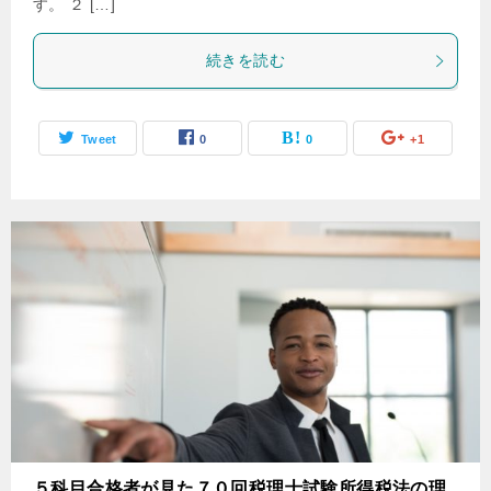
す。 ２ […]
続きを読む
Tweet
0
0
+1
５科目合格者が見た７０回税理士試験所得税法の理