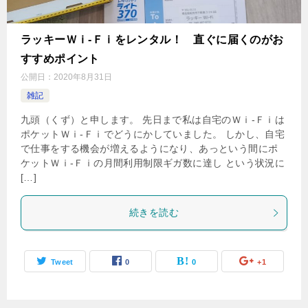
ラッキーＷｉ-Ｆｉをレンタル！ 直ぐに届くのがお
すすめポイント
公開日：
2020年8月31日
雑記
九頭（くず）と申します。 先日まで私は自宅のＷｉ-Ｆｉは
ポケットＷｉ-Ｆｉでどうにかしていました。 しかし、自宅
で仕事をする機会が増えるようになり、あっという間にポ
ケットＷｉ-Ｆｉの月間利用制限ギガ数に達し という状況に
[…]
続きを読む
Tweet
0
0
+1