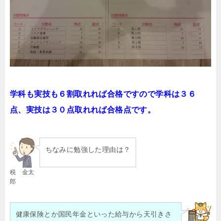
学科も実技も６割取れれば合格ですので学科は３６
点、実技は３０点取れれば合格点です。
ちなみに勉強した理由は？
税 金太
郎
健康保険とか国民年金といった給与から天引きさ