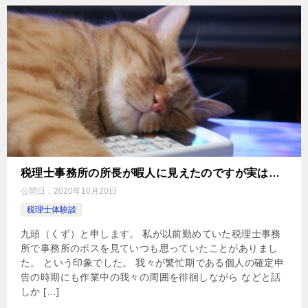
税理士事務所の所長が暇人に見えたのですが実は…
公開日：
2020年10月20日
税理士体験談
九頭（くず）と申します。 私が以前勤めていた税理士事務
所で事務所のボスを見ていつも思っていたことがありまし
た。 という印象でした。 我々が繁忙期である個人の確定申
告の時期にも作業中の我々の周囲を徘徊しながら などと話
しか […]