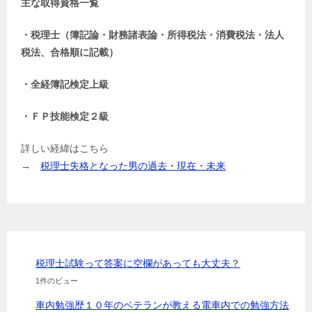
主な取得資格一覧
・税理士（簿記論・財務諸表論・所得税法・消費税法・法人
税法、合格順に記載）
・全経簿記検定上級
・ＦＰ技能検定２級
詳しい経緯はこちら
→
税理士失格となった男の過去・現在・未来
税理士試験って答案に空欄があっても大丈夫？
1件のビュー
車内勉強歴１０年のベテランが教える電車内での勉強方法