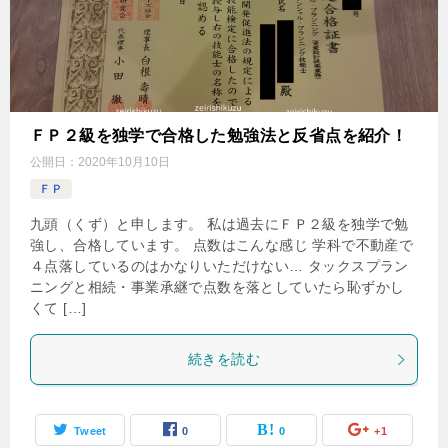
ＦＰ２級を独学で合格した勉強法と反省点を紹介！
公開日：
2020年10月10日
ＦＰ
九頭（くず）と申します。 私は過去にＦＰ２級を独学で勉
強し、合格しています。 点数はこんな感じ 学科で不動産で
４点落しているのはかなりいただけない… タックスプラン
ニングと相続・事業承継で点数を落としていたら恥ずかし
くて […]
続きを読む
Tweet
0
0
+1