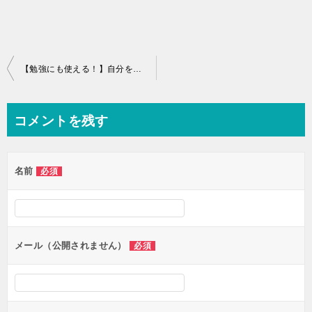
投
【勉強にも使える！】自分を褒める効果とは？
稿
ナ
コメントを残す
ビ
ゲ
名前
必須
ー
シ
ョ
ン
メール（公開されません）
必須