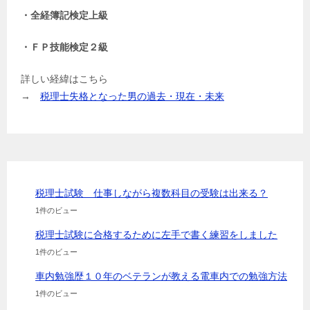
・全経簿記検定上級
・ＦＰ技能検定２級
詳しい経緯はこちら
→
税理士失格となった男の過去・現在・未来
税理士試験 仕事しながら複数科目の受験は出来る？
1件のビュー
税理士試験に合格するために左手で書く練習をしました
1件のビュー
車内勉強歴１０年のベテランが教える電車内での勉強方法
1件のビュー