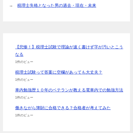
→
税理士失格となった男の過去・現在・未来
【悲惨！】税理士試験で理論が速く書けず字が汚いとこう
なる
1件のビュー
税理士試験って答案に空欄があっても大丈夫？
1件のビュー
車内勉強歴１０年のベテランが教える電車内での勉強方法
1件のビュー
働きながら簿財に合格できる？合格者が考えてみた
1件のビュー