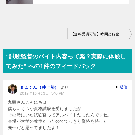
投
【無料受講可能】時間とお金を無駄にしない起業セミナーの選び方
稿
ナ
“試験監督のバイト内容って楽？実際に体験し
ビ
てみた” への1件のフィードバック
ゲ
ー
まぁくん（井上勝）
より:
返信
シ
2019年10月13日 7:40 PM
ョ
九頭さんこんにちは！
僕もいくつか資格試験を受けましたが
ン
その時にいた試験官ってアルバイトだったんですね。
会場が大学の教室だったのでてっきり資格を持った
先生だと思ってましたよ！