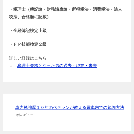
・税理士（簿記論・財務諸表論・所得税法・消費税法・法人
税法、合格順に記載）
・全経簿記検定上級
・ＦＰ技能検定２級
詳しい経緯はこちら
→
税理士失格となった男の過去・現在・未来
車内勉強歴１０年のベテランが教える電車内での勉強方法
1件のビュー