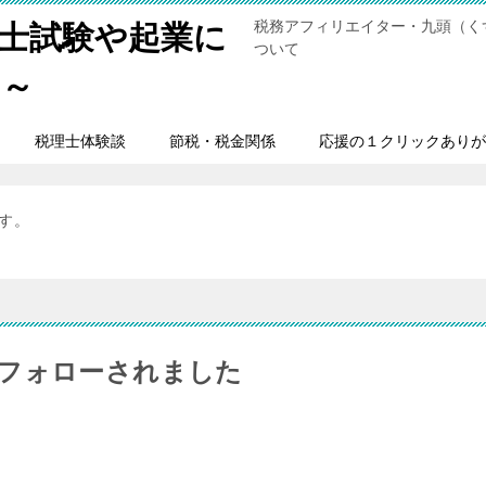
税務アフィリエイター・九頭（く
士試験や起業に
ついて
男～
税理士体験談
節税・税金関係
応援の１クリックありが
ます。
フォローされました