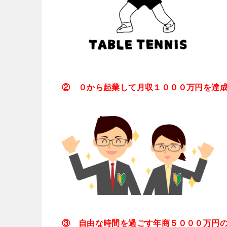
② ０から起業して月収１０００万円を達
③ 自由な時間を過ごす年商５０００万円