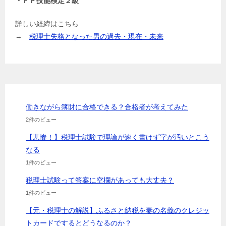
・ＦＰ技能検定２級
詳しい経緯はこちら
→
税理士失格となった男の過去・現在・未来
働きながら簿財に合格できる？合格者が考えてみた
2件のビュー
【悲惨！】税理士試験で理論が速く書けず字が汚いとこう
なる
1件のビュー
税理士試験って答案に空欄があっても大丈夫？
1件のビュー
【元・税理士の解説】ふるさと納税を妻の名義のクレジッ
トカードでするとどうなるのか？