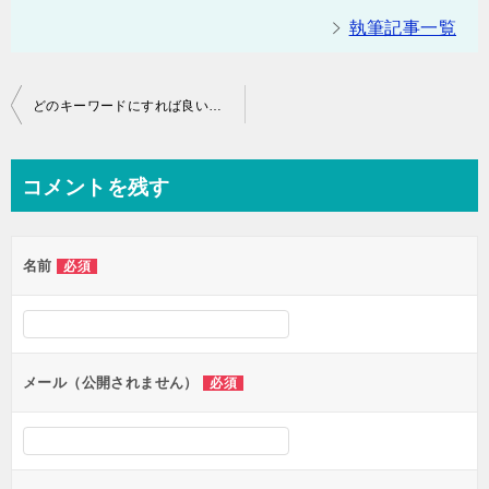
執筆記事一覧
投
どのキーワードにすれば良いの？？ブログのキーワード選定の方法
稿
ナ
コメントを残す
ビ
ゲ
名前
必須
ー
シ
ョ
ン
メール（公開されません）
必須