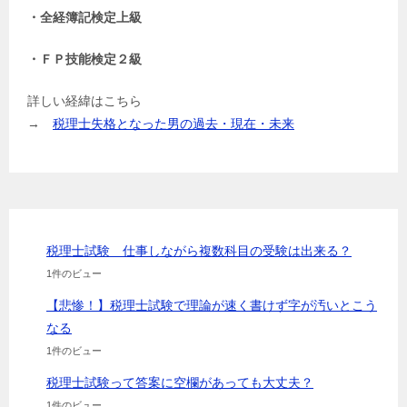
・全経簿記検定上級
・ＦＰ技能検定２級
詳しい経緯はこちら
→
税理士失格となった男の過去・現在・未来
税理士試験 仕事しながら複数科目の受験は出来る？
1件のビュー
【悲惨！】税理士試験で理論が速く書けず字が汚いとこう
なる
1件のビュー
税理士試験って答案に空欄があっても大丈夫？
1件のビュー