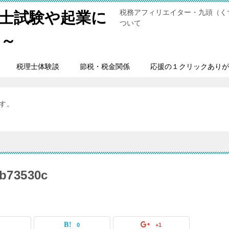
税務アフィリエイター・九頭（く
士試験や起業に
ついて
男～
税理士体験談
節税・税金関係
応援の１クリックありが
ます。
4b73530c
0
0
+1