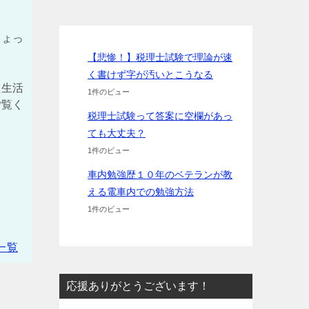
ちょっ
【悲惨！】税理士試験で理論が速
く書けず字が汚いとこうなる
た生活
1件のビュー
ご覧く
税理士試験って答案に空欄があっ
ても大丈夫？
1件のビュー
車内勉強歴１０年のベテランが教
える電車内での勉強方法
1件のビュー
一覧
応援ありがとうございます！