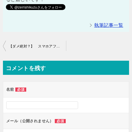
執筆記事一覧
投
【ダメ絶対？】 スマホアフィリエイトがおすすめ出来ない理由とは？
稿
ナ
コメントを残す
ビ
ゲ
名前
必須
ー
シ
ョ
ン
メール（公開されません）
必須