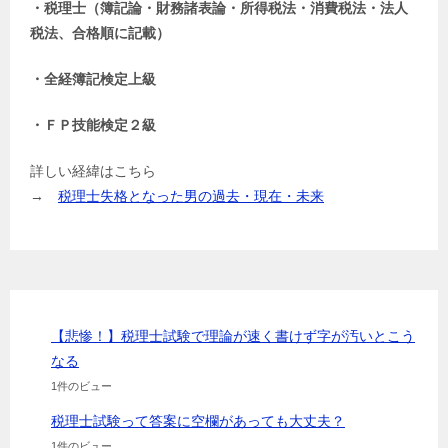
・税理士（簿記論・財務諸表論・所得税法・消費税法・法人
税法、合格順に記載）
・全経簿記検定上級
・ＦＰ技能検定２級
詳しい経緯はこちら
→
税理士失格となった男の過去・現在・未来
【悲惨！】税理士試験で理論が速く書けず字が汚いとこう
なる
1件のビュー
税理士試験って答案に空欄があっても大丈夫？
1件のビュー