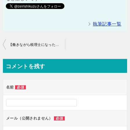
執筆記事一覧
投
【働きながら税理士になった】 社会人の勉強場所や方法について
稿
ナ
コメントを残す
ビ
ゲ
名前
必須
ー
シ
ョ
ン
メール（公開されません）
必須