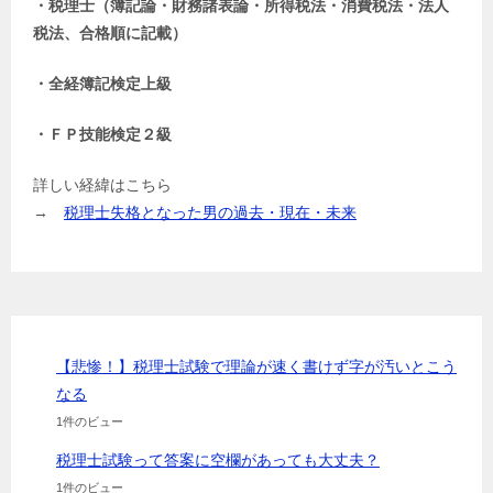
・税理士（簿記論・財務諸表論・所得税法・消費税法・法人
税法、合格順に記載）
・全経簿記検定上級
・ＦＰ技能検定２級
詳しい経緯はこちら
→
税理士失格となった男の過去・現在・未来
【悲惨！】税理士試験で理論が速く書けず字が汚いとこう
なる
1件のビュー
税理士試験って答案に空欄があっても大丈夫？
1件のビュー