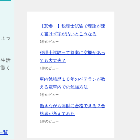
【悲惨！】税理士試験で理論が速
く書けず字が汚いとこうなる
ちょっ
1件のビュー
税理士試験って答案に空欄があっ
た生活
ても大丈夫？
ご覧く
1件のビュー
車内勉強歴１０年のベテランが教
える電車内での勉強方法
1件のビュー
働きながら簿財に合格できる？合
格者が考えてみた
1件のビュー
一覧