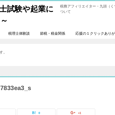
税務アフィリエイター・九頭（く
士試験や起業に
ついて
男～
税理士体験談
節税・税金関係
応援の１クリックありが
ます。
37833ea3_s
0
0
+1