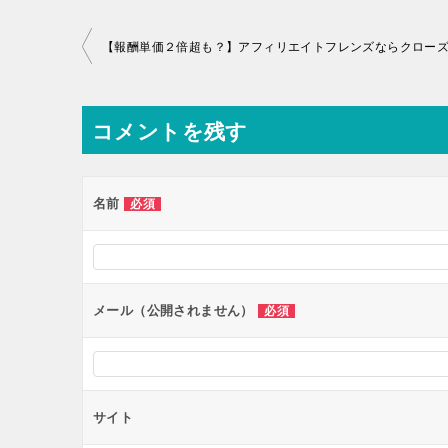
投
稿
ナ
コメントを残す
ビ
ゲ
ー
名前
必須
シ
ョ
ン
メール（公開されません）
必須
サイト