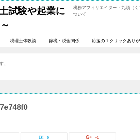
税務アフィリエイター・九頭（く
士試験や起業に
ついて
男～
税理士体験談
節税・税金関係
応援の１クリックありが
ます。
7e748f0
0
0
+1