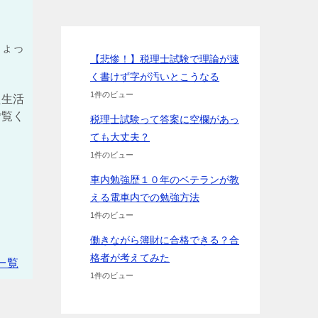
ちょっ
【悲惨！】税理士試験で理論が速
く書けず字が汚いとこうなる
1件のビュー
た生活
ご覧く
税理士試験って答案に空欄があっ
ても大丈夫？
1件のビュー
車内勉強歴１０年のベテランが教
える電車内での勉強方法
1件のビュー
働きながら簿財に合格できる？合
格者が考えてみた
一覧
1件のビュー