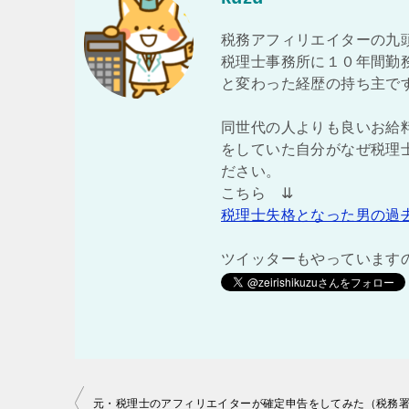
税務アフィリエイターの九
税理士事務所に１０年間勤
と変わった経歴の持ち主で
同世代の人よりも良いお給
をしていた自分がなぜ税理
ださい。
こちら ⇊
税理士失格となった男の過
ツイッターもやっています
投