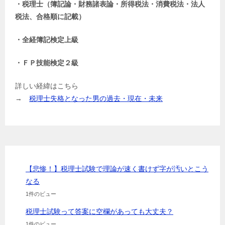
・税理士（簿記論・財務諸表論・所得税法・消費税法・法人
税法、合格順に記載）
・全経簿記検定上級
・ＦＰ技能検定２級
詳しい経緯はこちら
→
税理士失格となった男の過去・現在・未来
【悲惨！】税理士試験で理論が速く書けず字が汚いとこう
なる
1件のビュー
税理士試験って答案に空欄があっても大丈夫？
1件のビュー