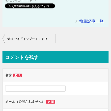
執筆記事一覧
投
勉強では「インプット」よりも「アウトプット」の方が重視されているという話
稿
ナ
コメントを残す
ビ
ゲ
名前
必須
ー
シ
ョ
ン
メール（公開されません）
必須