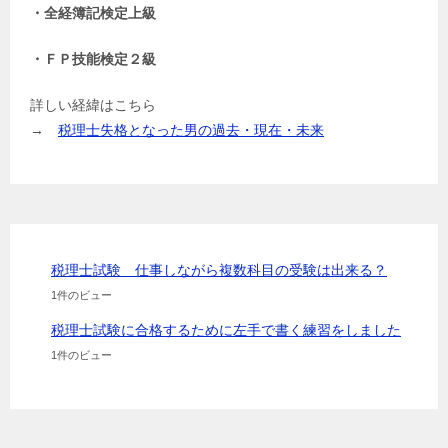
・全経簿記検定上級
・ＦＰ技能検定２級
詳しい経緯はこちら
→
税理士失格となった男の過去・現在・未来
税理士試験 仕事しながら複数科目の受験は出来る？
1件のビュー
税理士試験に合格するために左手で書く練習をしました
1件のビュー