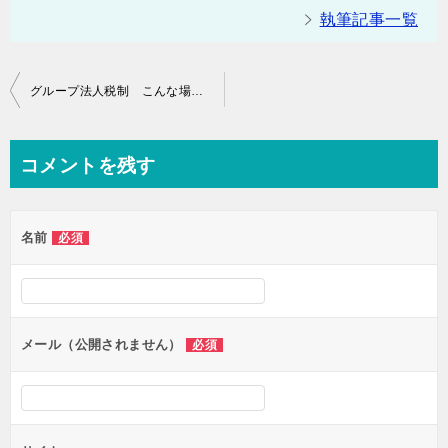
執筆記事一覧
投
グループ法人税制 こんな場合は「法人による完全支配関係」になるの？
稿
ナ
コメントを残す
ビ
ゲ
名前
必須
ー
シ
ョ
ン
メール（公開されません）
必須