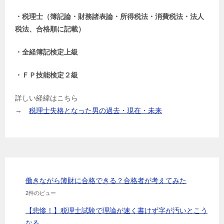
・税理士（簿記論・財務諸表論・所得税法・消費税法・法人
税法、合格順に記載）
・全経簿記検定上級
・ＦＰ技能検定２級
詳しい経緯はこちら
→
税理士失格となった男の過去・現在・未来
働きながら簿財に合格できる？合格者が考えてみた
2件のビュー
【悲惨！】税理士試験で理論が速く書けず字が汚いとこう
なる