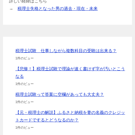
詳しい経緯はこちら
→
税理士失格となった男の過去・現在・未来
税理士試験 仕事しながら複数科目の受験は出来る？
1件のビュー
【悲惨！】税理士試験で理論が速く書けず字が汚いとこう
なる
1件のビュー
税理士試験って答案に空欄があっても大丈夫？
1件のビュー
【元・税理士の解説】ふるさと納税を妻の名義のクレジッ
トカードでするとどうなるのか？
1件のビュー