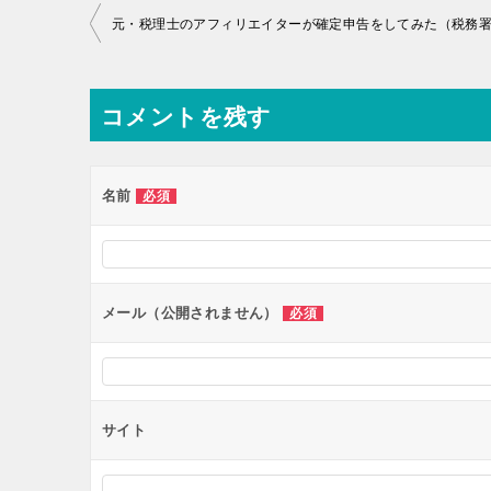
投
稿
ナ
コメントを残す
ビ
ゲ
ー
名前
必須
シ
ョ
ン
メール（公開されません）
必須
サイト