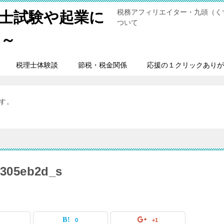
税務アフィリエイター・九頭（く
士試験や起業に
ついて
男～
税理士体験談
節税・税金関係
応援の１クリックありが
ます。
5305eb2d_s
0
0
+1