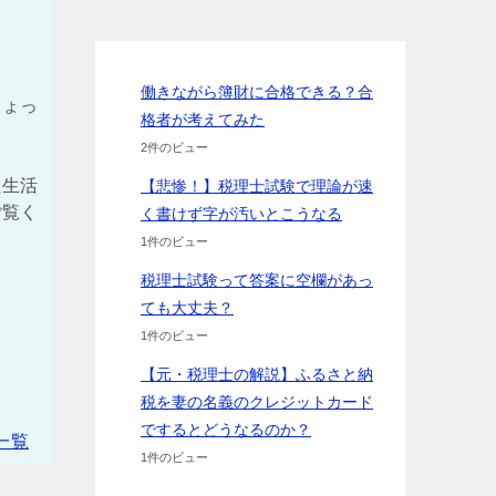
働きながら簿財に合格できる？合
ちょっ
格者が考えてみた
2件のビュー
た生活
【悲惨！】税理士試験で理論が速
ご覧く
く書けず字が汚いとこうなる
1件のビュー
税理士試験って答案に空欄があっ
ても大丈夫？
1件のビュー
【元・税理士の解説】ふるさと納
税を妻の名義のクレジットカード
でするとどうなるのか？
一覧
1件のビュー