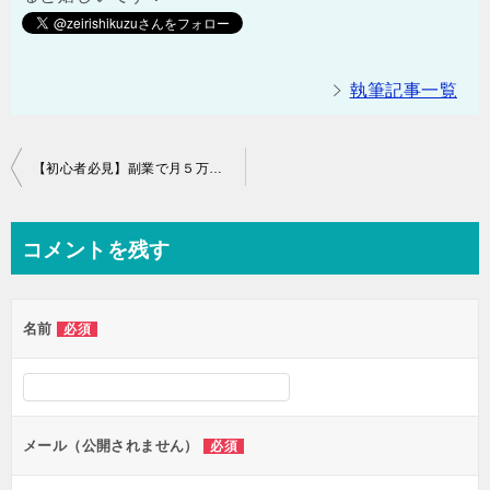
執筆記事一覧
投
【初心者必見】副業で月５万円稼ぐには？
稿
ナ
コメントを残す
ビ
ゲ
名前
必須
ー
シ
ョ
ン
メール（公開されません）
必須