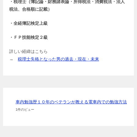
・税理士（簿記論・財務諸表論・所得税法・消費税法・法人
税法、合格順に記載）
・全経簿記検定上級
・ＦＰ技能検定２級
詳しい経緯はこちら
→
税理士失格となった男の過去・現在・未来
車内勉強歴１０年のベテランが教える電車内での勉強方法
1件のビュー