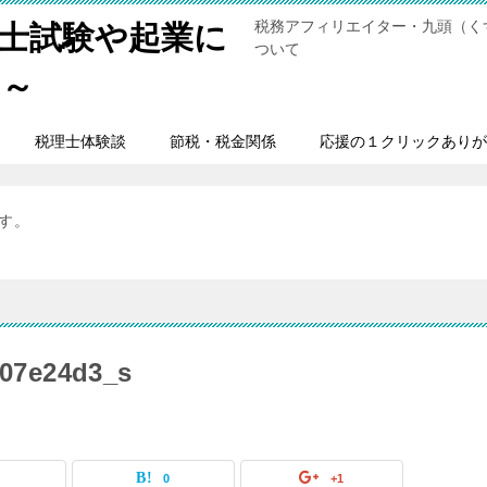
税務アフィリエイター・九頭（く
士試験や起業に
ついて
男～
税理士体験談
節税・税金関係
応援の１クリックありが
ます。
107e24d3_s
0
0
+1