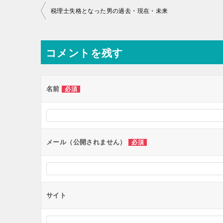
投
税理士失格となった男の過去・現在・未来
稿
ナ
コメントを残す
ビ
ゲ
ー
名前
必須
シ
ョ
ン
メール（公開されません）
必須
サイト