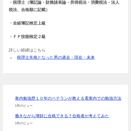
・税理士（簿記論・財務諸表論・所得税法・消費税法・法人
税法、合格順に記載）
・全経簿記検定上級
・ＦＰ技能検定２級
詳しい経緯はこちら
→
税理士失格となった男の過去・現在・未来
車内勉強歴１０年のベテランが教える電車内での勉強方法
1件のビュー
働きながら簿財に合格できる？合格者が考えてみた
1件のビュー