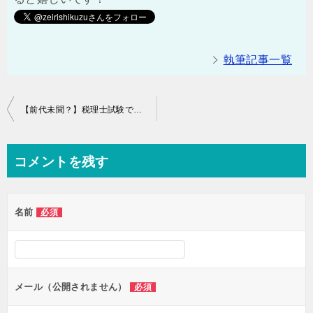
執筆記事一覧
投
【前代未聞？】税理士試験で理論に７５分かけると？
稿
ナ
コメントを残す
ビ
ゲ
名前
必須
ー
シ
ョ
ン
メール（公開されません）
必須