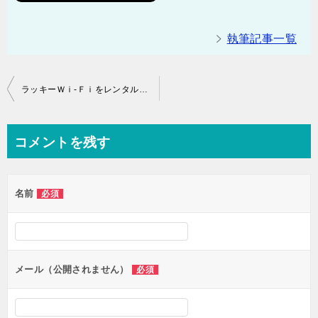
執筆記事一覧
投
ラッキーＷｉ-Ｆｉをレンタル！ 直ぐに届くのがおすすめポイント
稿
ナ
コメントを残す
ビ
ゲ
名前
必須
ー
シ
ョ
ン
メール（公開されません）
必須