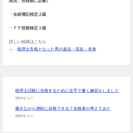
税法、合格順に記載）
・全経簿記検定上級
・ＦＰ技能検定２級
詳しい経緯はこちら
→
税理士失格となった男の過去・現在・未来
税理士試験に合格するために左手で書く練習をしました
1件のビュー
働きながら簿財に合格できる？合格者が考えてみた
1件のビュー