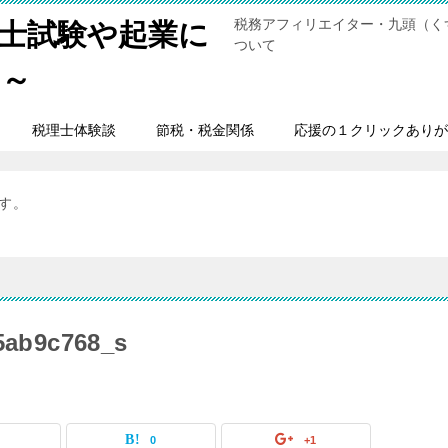
税務アフィリエイター・九頭（く
士試験や起業に
ついて
男～
税理士体験談
節税・税金関係
応援の１クリックありが
ます。
5ab9c768_s
0
0
+1