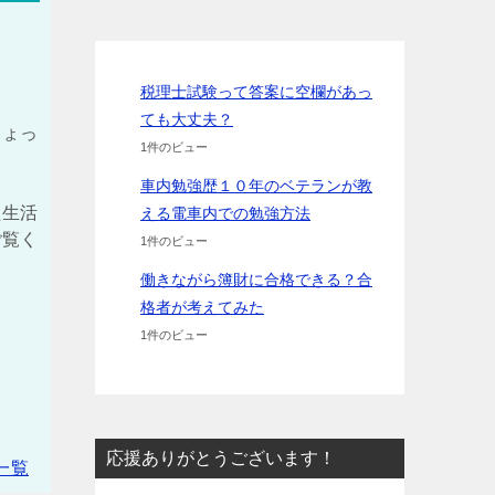
税理士試験って答案に空欄があっ
ても大丈夫？
ちょっ
1件のビュー
車内勉強歴１０年のベテランが教
た生活
える電車内での勉強方法
ご覧く
1件のビュー
働きながら簿財に合格できる？合
格者が考えてみた
1件のビュー
応援ありがとうございます！
一覧