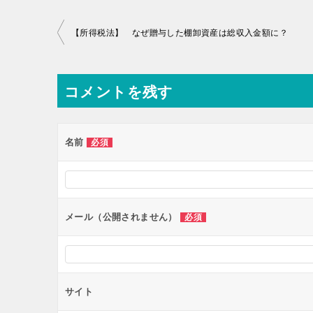
投
【所得税法】 なぜ贈与した棚卸資産は総収入金額に？
稿
ナ
コメントを残す
ビ
ゲ
ー
名前
必須
シ
ョ
ン
メール（公開されません）
必須
サイト