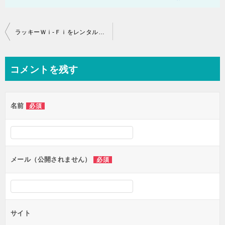
投
ラッキーＷｉ-Ｆｉをレンタル！ 直ぐに届くのがおすすめポイント
稿
ナ
コメントを残す
ビ
ゲ
名前
必須
ー
シ
ョ
ン
メール（公開されません）
必須
サイト