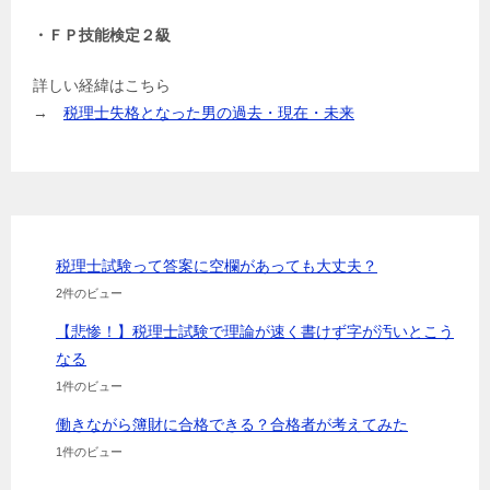
・ＦＰ技能検定２級
詳しい経緯はこちら
→
税理士失格となった男の過去・現在・未来
税理士試験って答案に空欄があっても大丈夫？
2件のビュー
【悲惨！】税理士試験で理論が速く書けず字が汚いとこう
なる
1件のビュー
働きながら簿財に合格できる？合格者が考えてみた
1件のビュー