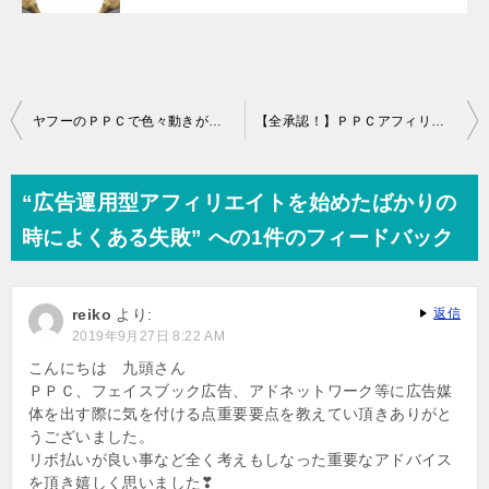
投
ヤフーのＰＰＣで色々動きがありました
【全承認！】ＰＰＣアフィリエイトやアドネットワークでおススメのＡＳＰ
稿
ナ
“広告運用型アフィリエイトを始めたばかりの
ビ
時によくある失敗” への1件のフィードバック
ゲ
ー
reiko
より:
返信
シ
2019年9月27日 8:22 AM
ョ
こんにちは 九頭さん
ＰＰＣ、フェイスブック広告、アドネットワーク等に広告媒
ン
体を出す際に気を付ける点重要要点を教えてい頂きありがと
うございました。
リボ払いが良い事など全く考えもしなった重要なアドバイス
を頂き嬉しく思いました❣