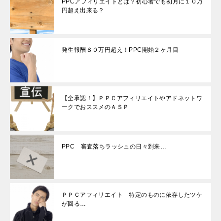
PPCアフィリエイトとは？初心者でも初月に１０万
円超え出来る？
発生報酬８０万円超え！PPC開始２ヶ月目
【全承認！】ＰＰＣアフィリエイトやアドネットワ
ークでおススメのＡＳＰ
PPC 審査落ちラッシュの日々到来…
ＰＰＣアフィリエイト 特定のものに依存したツケ
が回る…