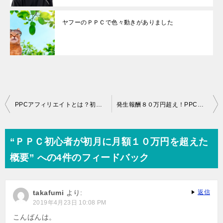
ヤフーのＰＰＣで色々動きがありました
投
PPCアフィリエイトとは？初心者でも初月に１０万円超え出来る？
発生報酬８０万円超え！PPC開始２ヶ月目
稿
ナ
“ＰＰＣ初心者が初月に月額１０万円を超えた
ビ
概要” への4件のフィードバック
ゲ
ー
takafumi
より:
返信
シ
2019年4月23日 10:08 PM
ョ
こんばんは。