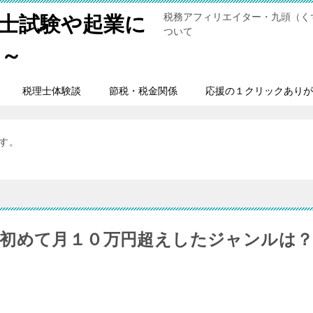
税務アフィリエイター・九頭（く
士試験や起業に
ついて
男～
税理士体験談
節税・税金関係
応援の１クリックありが
ます。
初めて月１０万円超えしたジャンルは