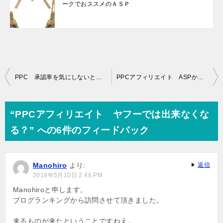
ークでおススメのＡＳＰ
投
PPC 承認率を気にしないと赤字になるぞ！
PPCアフィリエイト ASPからお叱りを受けました…
稿
ナ
“PPCアフィリエイト ヤフーでは出来なくな
ビ
る？” への6件のフィードバック
ゲ
ー
Manohiro
より:
返信
シ
2019年5月10日 2:48 PM
ョ
Manohiroと申します。
ブログランキングから訪問させて頂きました。
ン
来るものが来たということですねえ。