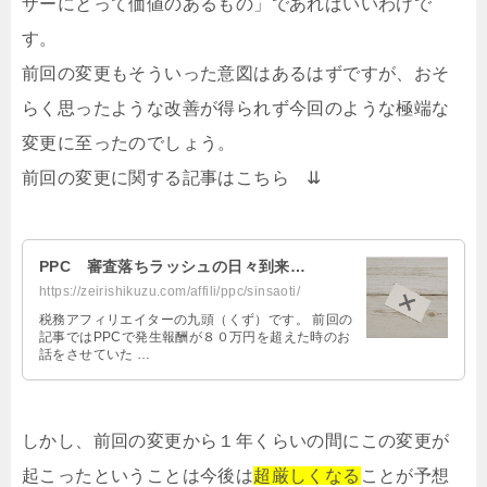
ザーにとって価値のあるもの」であればいいわけで
す。
前回の変更もそういった意図はあるはずですが、おそ
らく思ったような改善が得られず今回のような極端な
変更に至ったのでしょう。
前回の変更に関する記事はこちら ⇊
PPC 審査落ちラッシュの日々到来…
https://zeirishikuzu.com/affili/ppc/sinsaoti/
税務アフィリエイターの九頭（くず）です。 前回の
記事ではPPCで発生報酬が８０万円を超えた時のお
話をさせていた …
しかし、前回の変更から１年くらいの間にこの変更が
起こったということは今後は
超厳しくなる
ことが予想