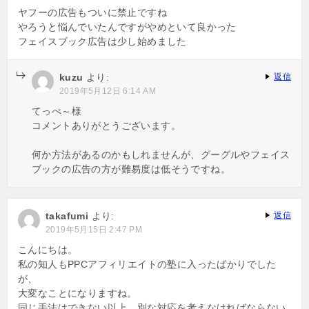
ヤフーの広告もついに禁止ですね
やろうと悩んでいたんですがやめといて良かった
フェイスブック広告は少し始めました
kuzu
より:
返信
2019年5月12日 6:14 AM
てっぺ～様
コメントありがとうございます。
何か方法があるのかもしれませんが、グーグルやフェイス
ブックの広告の方が難易度は低そうですね。
takafumi
より:
返信
2019年5月15日 2:47 PM
こんにちは。
私の知人もPPCアフィリエイトの塾に入ったばかりでした
が、
大変なことになりますね。
同じ手法はできない以上、別な対応を考えなければならない