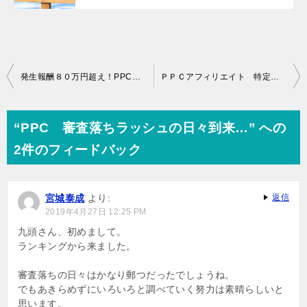
投
発生報酬８０万円超え！PPC開始２ヶ月目
ＰＰＣアフィリエイト 特定のものに依存したツケが回る…
稿
ナ
“PPC 審査落ちラッシュの日々到来…” への
ビ
2件のフィードバック
ゲ
ー
宮城泰成
より:
返信
シ
2019年4月27日 12:25 PM
ョ
九頭さん、初めまして。
ランキングから来ました。
ン
審査落ちの日々はかなり郵つだったでしょうね。
でもあきらめずにいろいろと調べていく努力は素晴らしいと
思います。