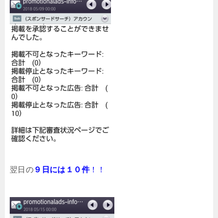
翌日の
９日には１０件
！！