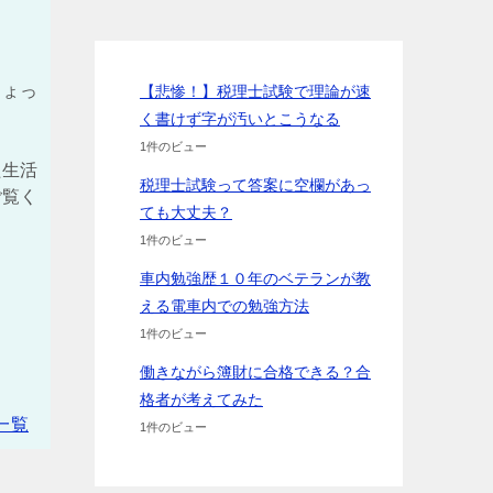
ちょっ
【悲惨！】税理士試験で理論が速
く書けず字が汚いとこうなる
1件のビュー
た生活
税理士試験って答案に空欄があっ
ご覧く
ても大丈夫？
1件のビュー
車内勉強歴１０年のベテランが教
える電車内での勉強方法
1件のビュー
働きながら簿財に合格できる？合
格者が考えてみた
一覧
1件のビュー