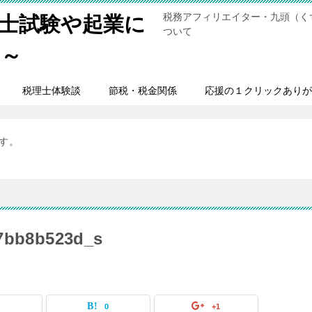
税務アフィリエイター・九頭（く
士試験や起業に
ついて
男～
税理士体験談
節税・税金関係
応援の１クリックありが
ます。
7bb8b523d_s
0
0
+1