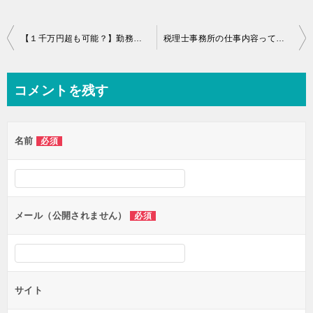
投
【１千万円超も可能？】勤務税理士の給料ってどれくらいなんだ？
税理士事務所の仕事内容って？（雑務編）
稿
ナ
コメントを残す
ビ
ゲ
名前
必須
ー
シ
ョ
ン
メール（公開されません）
必須
サイト