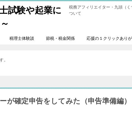
税務アフィリエイター・九頭（く
士試験や起業に
ついて
男～
税理士体験談
節税・税金関係
応援の１クリックありが
ます。
ーが確定申告をしてみた（申告準備編）