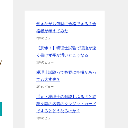
働きながら簿財に合格できる？合
格者が考えてみた
2件のビュー
【悲惨！】税理士試験で理論が速
く書けず字が汚いとこうなる
1件のビュー
税理士試験って答案に空欄があっ
ても大丈夫？
1件のビュー
【元・税理士の解説】ふるさと納
税を妻の名義のクレジットカード
でするとどうなるのか？
1件のビュー